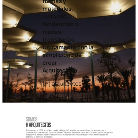
formas y
materiales,
evitando
tendencias o
modas
transitorias;
Únicamente con la
simplicidad de
crear
Arquitectura…
[H] arquitectos